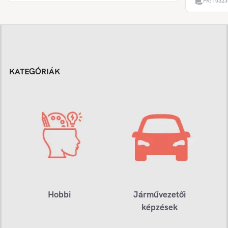
PK:
10323
KATEGÓRIÁK
Hobbi
Járművezetői
képzések