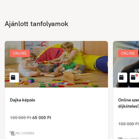
Ajánlott tanfolyamok
ONLINE
ONLINE
Dajka képzés
Online sze
díjköteles!
100 000 Ft
65 000 Ft
100 000 F
PK:
1193003